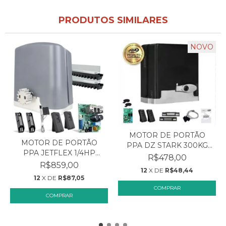
PRODUTOS SIMILARES
NOVO
MOTOR DE PORTÃO
MOTOR DE PORTÃO
PPA DZ STARK 300KG
PPA JETFLEX 1/4HP
10SEG...
R$478,00
350KG...
R$859,00
12
X DE
R$48,44
12
X DE
R$87,05