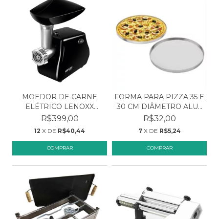
FORMA PARA PIZZA 35 E
MOEDOR DE CARNE
30 CM DIÂMETRO ALU...
ELÉTRICO LENOXX
MULTIFUN...
R$32,00
R$399,00
7
X DE
R$5,24
12
X DE
R$40,44
COMPRAR