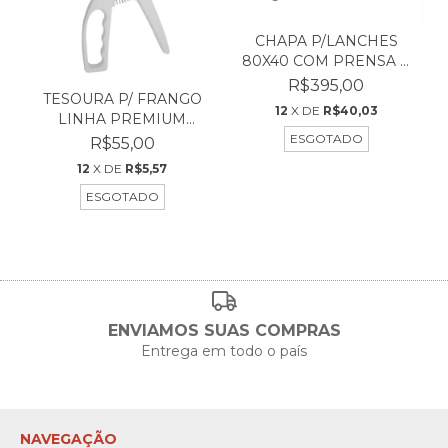
CHAPA P/LANCHES
80X40 COM PRENSA Á
GÁS
R$395,00
TESOURA P/ FRANGO
12
X DE
R$40,03
LINHA PREMIUM
ORIGINAL
ESGOTADO
R$55,00
12
X DE
R$5,57
ESGOTADO
ENVIAMOS SUAS COMPRAS
Entrega em todo o país
NAVEGAÇÃO