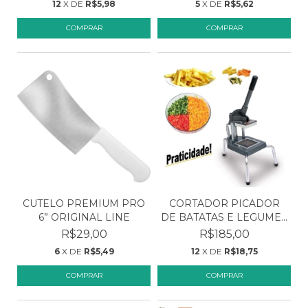
12
X DE
R$5,98
5
X DE
R$5,62
CUTELO PREMIUM PRO
CORTADOR PICADOR
6” ORIGINAL LINE
DE BATATAS E LEGUMES
MÉ...
R$29,00
R$185,00
6
X DE
R$5,49
12
X DE
R$18,75