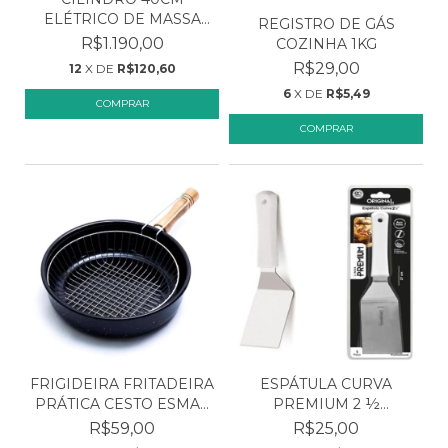
ELÉTRICO DE MASSA
REGISTRO DE GÁS
SARO
R$1.190,00
COZINHA 1KG
R$29,00
12
X DE
R$120,60
6
X DE
R$5,49
FRIGIDEIRA FRITADEIRA
ESPÁTULA CURVA
PRÁTICA CESTO ESMA...
PREMIUM 2 ½
ORIGINAL LINE
R$59,00
R$25,00