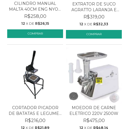
CILINDRO MANUAL
EXTRATOR DE SUCO
MALTA 40CM ENG NYON
AGRATTO LARANJA E
C/ P...
LIMÃO...
R$258,00
R$319,00
12
X DE
R$26,15
12
X DE
R$32,33
CORTADOR PICADOR
MOEDOR DE CARNE
DE BATATAS E LEGUMES
ELETRICO 220V 2500W
MÉ...
R$216,00
R$475,00
12
X DE
R$21,89
12
X DE
R$48,14