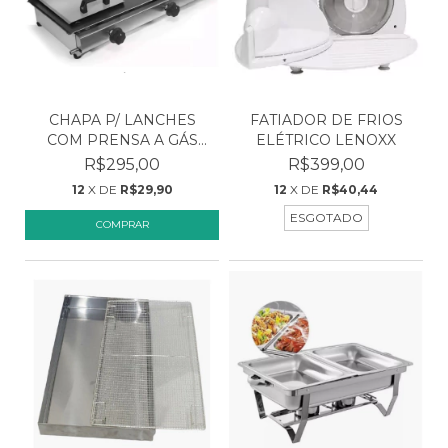
CHAPA P/ LANCHES
FATIADOR DE FRIOS
COM PRENSA A GÁS
ELÉTRICO LENOXX
60X30C...
R$295,00
R$399,00
12
X DE
R$29,90
12
X DE
R$40,44
ESGOTADO