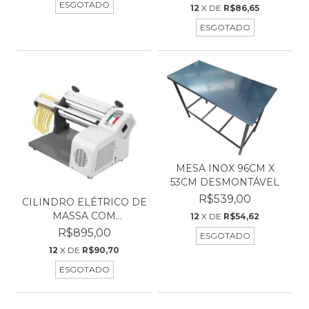
ESGOTADO
12
X DE
R$86,65
ESGOTADO
MESA INOX 96CM X
53CM DESMONTÁVEL
R$539,00
CILINDRO ELÉTRICO DE
MASSA COM
12
X DE
R$54,62
CORTADOR...
R$895,00
ESGOTADO
12
X DE
R$90,70
ESGOTADO