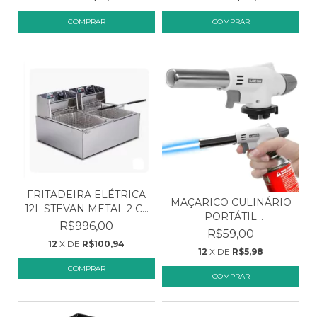
FRITADEIRA ELÉTRICA
MAÇARICO CULINÁRIO
12L STEVAN METAL 2 C...
PORTÁTIL
R$996,00
ACENDIMENTO...
R$59,00
12
X DE
R$100,94
12
X DE
R$5,98