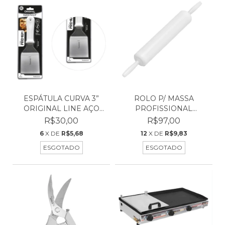
ESPÁTULA CURVA 3”
ROLO P/ MASSA
ORIGINAL LINE AÇO
PROFISSIONAL
INOX
POLIETILENO 6...
R$30,00
R$97,00
6
X DE
R$5,68
12
X DE
R$9,83
ESGOTADO
ESGOTADO