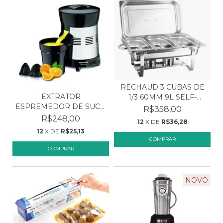
RECHAUD 3 CUBAS DE
EXTRATOR
1/3 60MM 9L SELF-
ESPREMEDOR DE SUCO
SERV...
R$358,00
LARANJA MOND...
R$248,00
12
X DE
R$36,28
12
X DE
R$25,13
NOVO