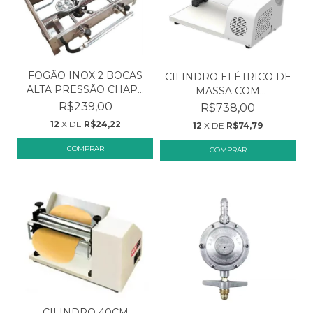
FOGÃO INOX 2 BOCAS
CILINDRO ELÉTRICO DE
ALTA PRESSÃO CHAPA
MASSA COM
IN...
CORTADOR...
R$239,00
R$738,00
12
X DE
R$24,22
12
X DE
R$74,79
COMPRAR
COMPRAR
CILINDRO 40CM