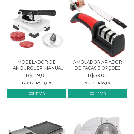
MODELADOR DE
AMOLADOR AFIADOR
HAMBURGUER MANUAL
DE FACAS 3 OPÇÕES
2 DISCOS...
R$129,00
R$39,00
12
X DE
R$13,07
9
X DE
R$5,10