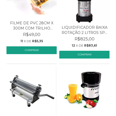
FILME DE PVC 28CM X
LIQUIDIFICADOR BAIXA
300M COM TRILHO
ROTAÇÃO 2 LITROS SP...
CORT...
R$49,00
R$825,00
11
X DE
R$5,35
12
X DE
R$83,61