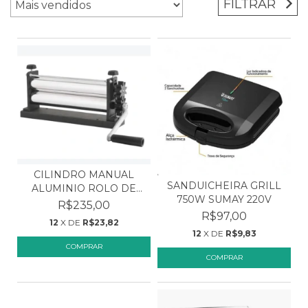
FILTRAR
CILINDRO MANUAL
SANDUICHEIRA GRILL
ALUMINIO ROLO DE
750W SUMAY 220V
MASSA M...
R$235,00
R$97,00
12
X DE
R$23,82
12
X DE
R$9,83