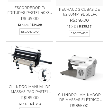
ESCORREDOR P/
RECHAUD 2 CUBAS DE
FRITURAS PASTEL 40X30
1/2 60MM 9L SELF-
AÇO...
R$139,00
SERV...
R$348,00
12
X DE
R$14,09
12
X DE
R$35,27
ESGOTADO
ESGOTADO
CILINDRO MANUAL DE
MASSAS PÃO PASTEL
CILINDRO LAMINADOR
PIZ...
R$189,00
DE MASSAS ELÉTRICO
12
X DE
R$19,15
PR...
R$855,00